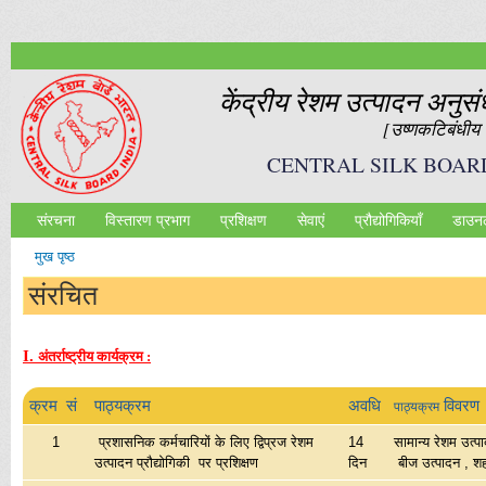
Ski
mai
con
केंद्रीय रेशम उत्‍पादन अनुस
[उष्‍णकटिबंधीय र
CENTRAL SILK BOAR
संरचना
विस्तारण प्रभाग
प्रशिक्षण
सेवाएं
प्रौद्योगिकियॉं
डाउन
Main menu
मुख पृष्ठ
आप यहाँ हैं
संरचित
I.
अंतर्राष्ट्रीय कार्यक्रम :
क्रम सं
पाठ्यक्रम
अवधि
विवरण
पाठ्यक्रम
1
प्रशासनिक कर्मचारियों के लिए द्विप्रज रेशम
14
सामान्य रेशम उत्प
उत्पादन प्रौद्योगिकी पर प्रशिक्षण
दिन
बीज उत्पादन , शह